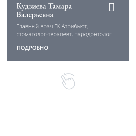
Кудзиева Тамара
Валерьевна
Главный врач ГК Атрибьют,
стоматолог-терапевт, пародонтолог
ПОДРОБНО