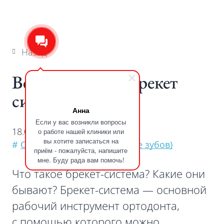
Назад
Вестибулярные брекет
системы
Анна
Если у вас возникли вопросы
18.06.2024
о работе нашей клиники или
вы хотите записаться на
#
Ортодонтия (выравнивание зубов)
приём - пожалуйста, напишите
мне. Буду рада вам помочь!
Что такое брекет-система? Какие они
бывают? Брекет-система — основной
рабочий инструмент ортодонта,
с помощью которого можно