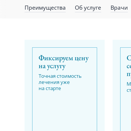
Преимущества
Об услуге
Врачи
Фиксируем цену
С
на услугу
с
п
Точная стоимость
лечения уже
М
на старте
с