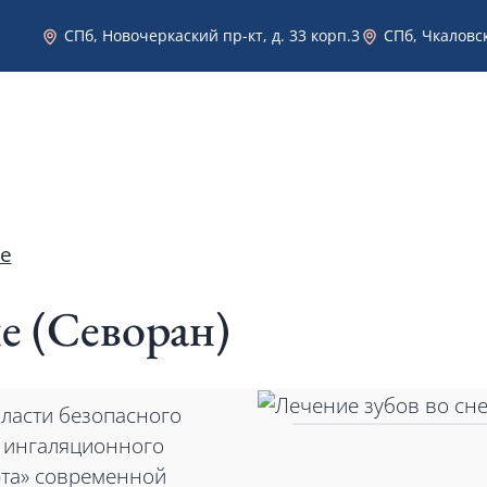
СПб, Новочеркаский пр-кт, д. 33 корп.3
СПб, Чкаловск
Эстетическая стоматология в Санкт-Петербурге
Услуги
Врачи
Фото работ
Цены
ие
не (Севоран)
области безопасного
м ингаляционного
рта» современной