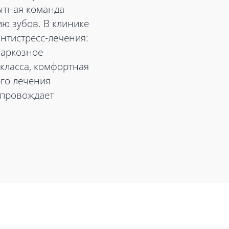
ытная команда
ию зубов. В клинике
антистресс-лечения:
наркозное
класса, комфортная
его лечения
опровождает