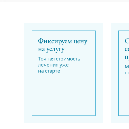
Фиксируем цену
С
на услугу
с
п
Точная стоимость
лечения уже
М
на старте
с