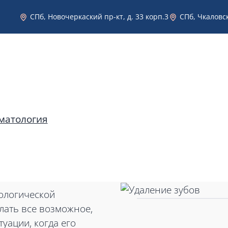
СПб, Новочеркаский пр-кт, д. 33 корп.3
СПб, Чкаловск
Эстетическая стоматология в Санкт-Петербурге
Услуги
Врачи
Фото работ
Цены
матология
ологической
елать все возможное,
уации, когда его