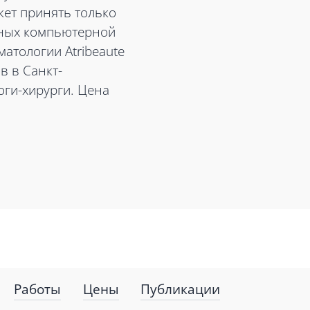
жет принять только
нных компьютерной
матологии Atribeaute
в в Санкт-
оги-хирурги. Цена
Работы
Цены
Публикации