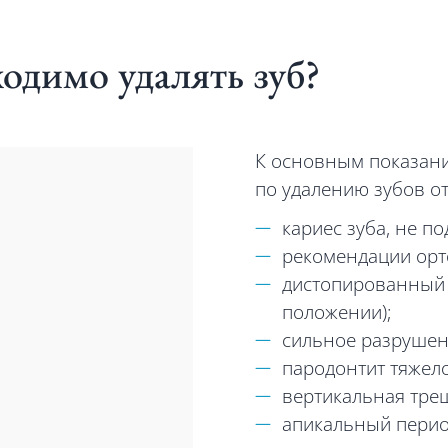
ходимо удалять зуб?
К основным показан
по удалению зубов от
кариес зуба, не 
рекомендации орт
дистопированный 
положении);
сильное разрушен
пародонтит тяжело
вертикальная тре
апикальный перио