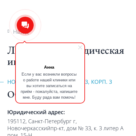
Назад
Лицензии и юридическая
информация
Анна
Если у вас возникли вопросы
о работе нашей клиники или
НОВОЧЕРКАССКИЙ ПР-Т, Д. 33, КОРП. 3
вы хотите записаться на
ООО «РЕМИ»
приём - пожалуйста, напишите
мне. Буду рада вам помочь!
Юридический адрес:
195112, Санкт-Петербург г,
Новочеркасскийпр-кт, дом № 33, к. 3 литер А
пом. 15-Н