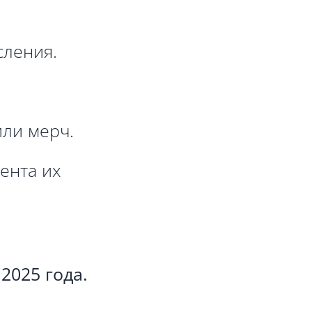
сления.
или мерч.
ента их
2025 года.