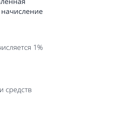
вленная
 начисление
числяется 1%
и средств