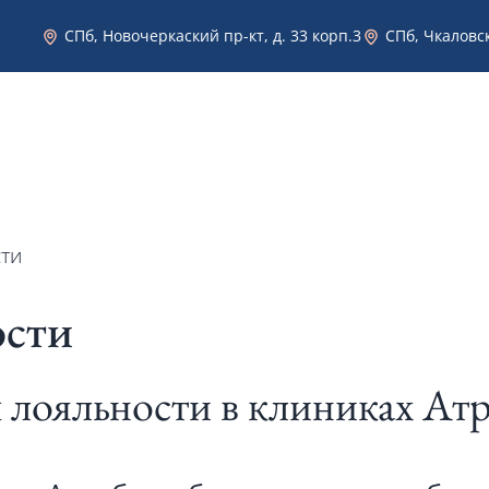
СПб, Новочеркаский пр-кт, д. 33 корп.3
СПб, Чкаловск
Эстетическая стоматология в Санкт-Петербурге
Услуги
Врачи
Фото работ
Цены
ти
ости
 лояльности в клиниках Ат