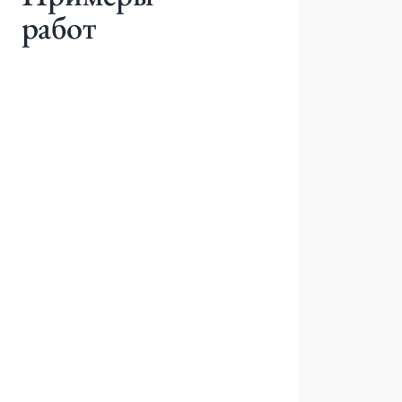
работ
До
После
Брекеты для взрослых
Федорова Анастасия