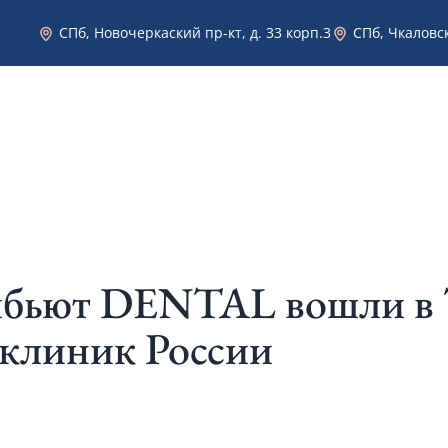
СПб, Новочеркаский пр-кт, д. 33 корп.3
СПб, Чкаловск
Эстетическая стоматология в Санкт-Петербурге
Услуги
Врачи
Фото работ
Цены
ибьют DENTAL вошли в
 клиник России