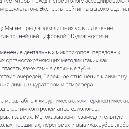
 тем, чтобы поход к стоматологу ассоциировался 
 результатом. Эксперты рейтинга высоко оцени
: Мы не предлагаем лишних услуг. Лечение
осле точнейшей цифровой 3D-диагностики
менение дентальных микроскопов, передовых
х органосохраняющих методик (таких как
т спасать даже самые сложные зубы.
тствие очередей, бережное отношение к личному
ения личным куратором и атмосфера
е масштабных хирургических или терапевтически
од строгим контролем анестезиологов.
стрых травмах: Мы оказываем незамедлительную
олах, трещинах, переломах и вывихах зубов люб