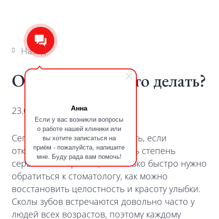
Назад
Откололся зуб, что делать?
Анна
23.04.2026
#
Реставрация
Если у вас возникли вопросы
о работе нашей клиники или
Сегодня расскажем, что делать, если
вы хотите записаться на
приём - пожалуйста, напишите
откололся зуб: как определить степень
мне. Буду рада вам помочь!
серьезности травмы, насколько быстро нужно
обратиться к стоматологу, как можно
восстановить целостность и красоту улыбки.
Сколы зубов встречаются довольно часто у
людей всех возрастов, поэтому каждому