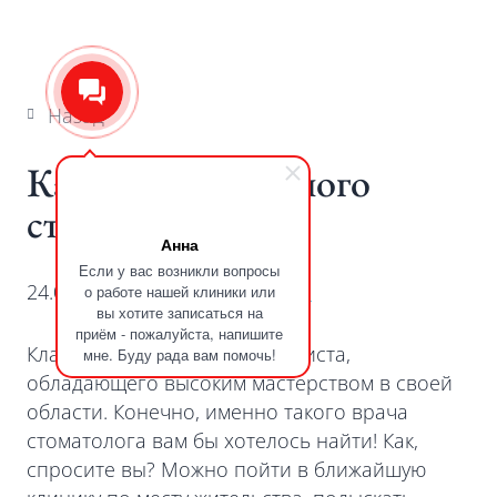
Назад
Как найти классного
стоматолога
Анна
Если у вас возникли вопросы
24.06.2024
#
Рекомендации
о работе нашей клиники или
вы хотите записаться на
приём - пожалуйста, напишите
Классным называют специалиста,
мне. Буду рада вам помочь!
обладающего высоким мастерством в своей
области. Конечно, именно такого врача
стоматолога вам бы хотелось найти! Как,
спросите вы? Можно пойти в ближайшую