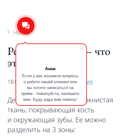
Назад
Рецессии десны — что
это?
Анна
Если у вас возникли вопросы
18.06.2024
#
Пародонтология
о работе нашей клиники или
вы хотите записаться на
приём - пожалуйста, напишите
Десна — это мягкая волокнистая
мне. Буду рада вам помочь!
ткань, покрывающая кость
и окружающая зубы. Ее можно
разделить на 3 зоны: