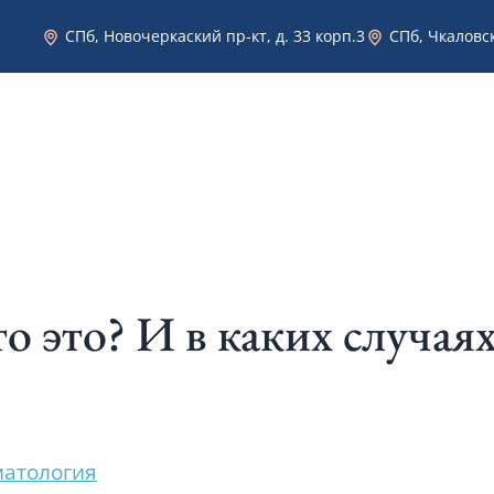
СПб, Новочеркаский пр-кт, д. 33 корп.3
СПб, Чкаловск
Эстетическая стоматология в Санкт-Петербурге
Услуги
Врачи
Фото работ
Цены
о это? И в каких случаях
матология